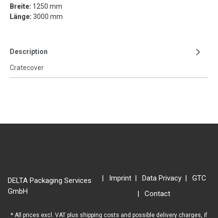
Breite:
1250 mm
Länge:
3000 mm
Description
Cratecover
Imprint
Data Privacy
GTC
DELTA Packaging Services
GmbH
Contact
* All prices excl. VAT plus
shipping costs
and possible delivery charges, if