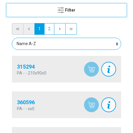
Filter
1
2
315294
PA - - 210x90x0
360596
PA - - xx0