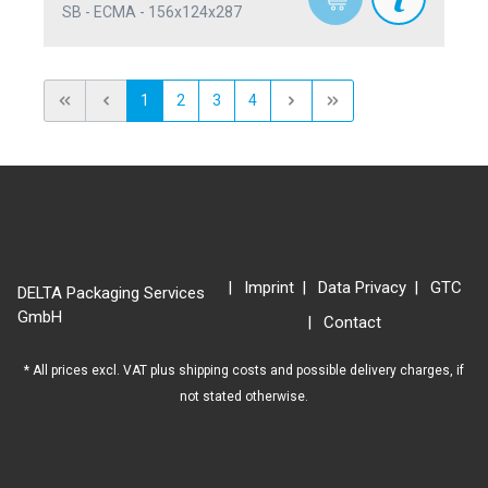
SB - ECMA - 156x124x287
1
2
3
4
Imprint
Data Privacy
GTC
DELTA Packaging Services
GmbH
Contact
* All prices excl. VAT plus
shipping costs
and possible delivery charges, if
not stated otherwise.