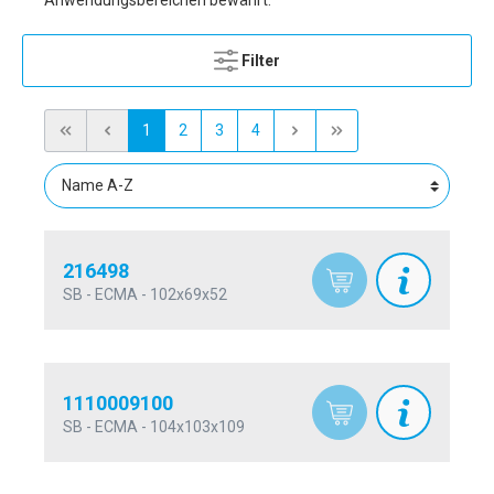
Anwendungsbereichen bewährt.
Filter
1
2
3
4
216498
SB - ECMA - 102x69x52
1110009100
SB - ECMA - 104x103x109