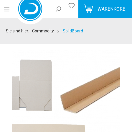
WARENKORB:
Sie sind hier:
Commodity
SolidBoard