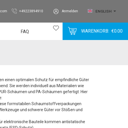
ENGLISH
.com
+49223894910
Anmelden
WARENKORB:
€0.00
FAQ
Bubble
BubbleVlies
Corrugated
Foam
 einen optimalen Schutz für empfindliche Güter
Label
end. Sie werden individuell aus Materialien wie
Metal
PUR-Schäumen und PA-Schäumen gefertigt. Hier
e:
Miscellaneous
ese formstabilen Schaumstoffverpackungen
Paper
 Werkzeuge und schwere Güter vor Stößen und
Plastic
ür elektronische Bauteile kommen antistatische
SolidBoard
satz (ESD-Schutz).