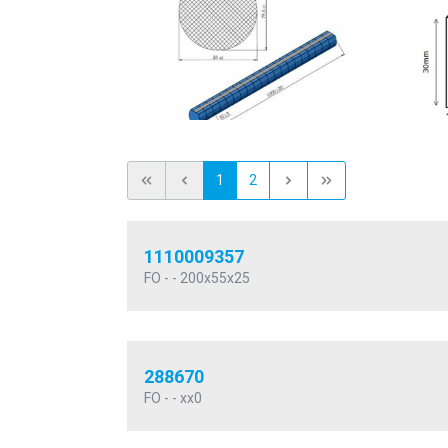
1
2
1110009357
FO - - 200x55x25
288670
FO - - xx0