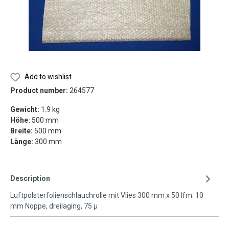
Add to wishlist
Product number:
264577
Gewicht:
1.9 kg
Höhe:
500 mm
Breite:
500 mm
Länge:
300 mm
Description
Luftpolsterfolienschlauchrolle mit Vlies 300 mm x 50 lfm. 10
mm Noppe, dreilaging, 75 µ