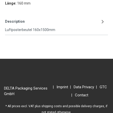
Länge:
160 mm
Description
Luftposterbeutel 160x1500mm
Imprint
Data Privacy
GTC
DELTA Packaging Services
GmbH
Contact
* All prices excl. VAT plus
shipping costs
and possible delivery charges, if
not stated otherwise.