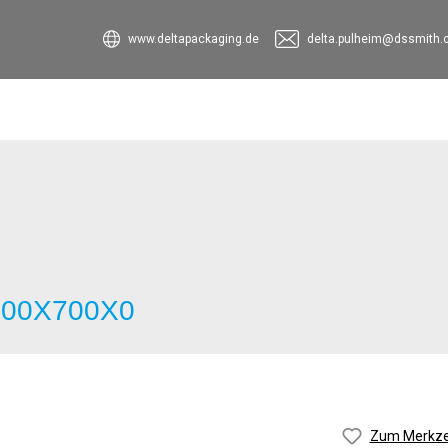
www.deltapackaging.de
delta.pulheim@dssmith
3500X700X0
Zum Merkzet