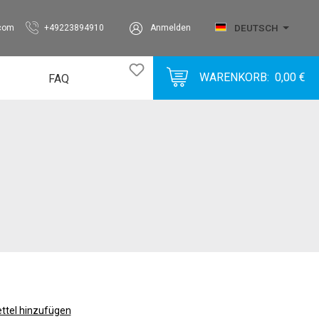
DEUTSCH
.com
+49223894910
Anmelden
WARENKORB:
0,00 €
FAQ
Bubble
BubbleVlies
Corrugated
Foam
Label
Metal
Miscellaneous
Paper
Plastic
tel hinzufügen
SolidBoard