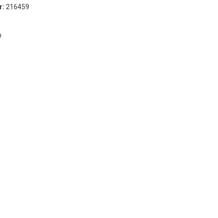
r:
216459
Timber
VCI
m