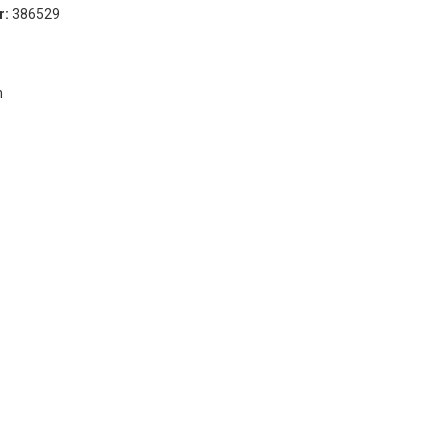
r:
386529
Timber
VCI
m