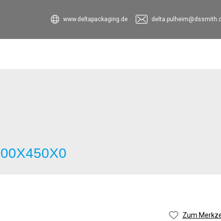
www.deltapackaging.de
delta.pulheim@dssmith
2400X450X0
Zum Merkzet