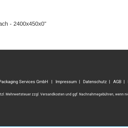
lach - 2400x450x0"
Packaging Services GmbH
Impressum
Datenschutz
AGB
etzl. Mehrwertsteuer zzgl.
Versandkosten
und ggf. Nachnahmegebühren, wenn ni