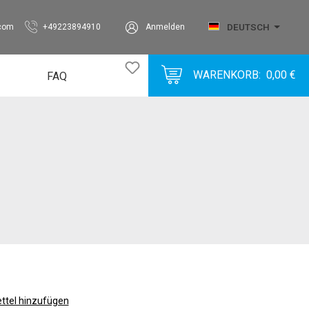
DEUTSCH
.com
+49223894910
Anmelden
WARENKORB:
0,00 €
FAQ
Bubble
BubbleVlies
Corrugated
Foam
Label
Metal
Miscellaneous
Paper
Plastic
tel hinzufügen
SolidBoard