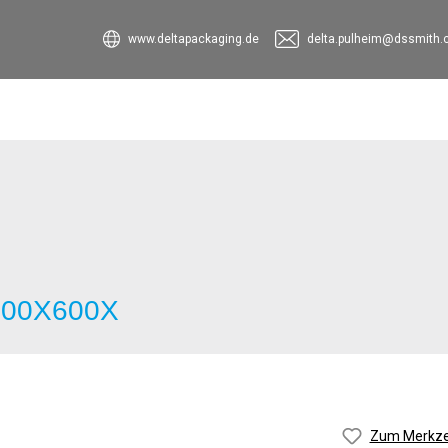
www.deltapackaging.de
delta.pulheim@dssmith
2100X600X
Zum Merkzet