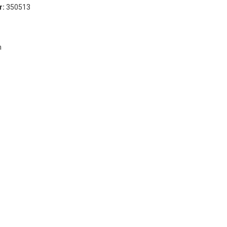
r:
350513
Timber
VCI
m