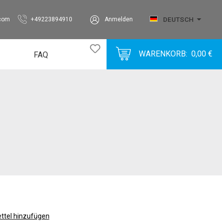
DEUTSCH
.com
+49223894910
Anmelden
WARENKORB:
0,00 €
FAQ
Bubble
BubbleVlies
Corrugated
Foam
Label
Metal
Miscellaneous
Paper
Plastic
tel hinzufügen
SolidBoard