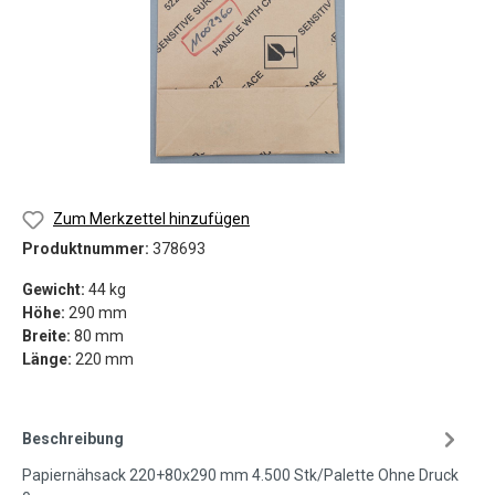
Zum Merkzettel hinzufügen
Produktnummer:
378693
Gewicht:
44 kg
Höhe:
290 mm
Breite:
80 mm
Länge:
220 mm
Beschreibung
Papiernähsack 220+80x290 mm 4.500 Stk/Palette Ohne Druck