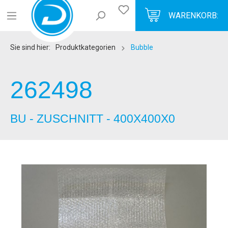
WARENKORB:
Sie sind hier:
Produktkategorien
Bubble
262498
BU - ZUSCHNITT - 400X400X0