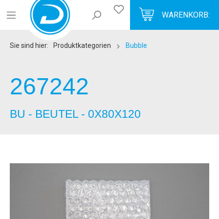
WARENKORB:
Sie sind hier:
Produktkategorien
Bubble
267242
BU - BEUTEL - 0X80X120